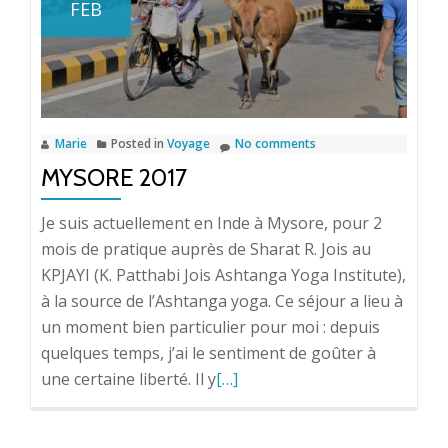
FEB
Marie
Posted in
Voyage
No comments
MYSORE 2017
Je suis actuellement en Inde à Mysore, pour 2
mois de pratique auprès de Sharat R. Jois au
KPJAYI (K. Patthabi Jois Ashtanga Yoga Institute),
à la source de l’Ashtanga yoga. Ce séjour a lieu à
un moment bien particulier pour moi : depuis
quelques temps, j’ai le sentiment de goûter à
Read
une certaine liberté. Il y
[…]
more
about