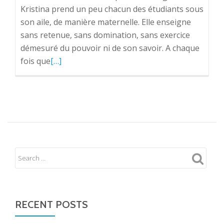
Kristina prend un peu chacun des étudiants sous
son aile, de manière maternelle. Elle enseigne
sans retenue, sans domination, sans exercice
démesuré du pouvoir ni de son savoir. A chaque
Read
fois que
[…]
more
about
Who
am
I?
What
am
I?
RECENT POSTS