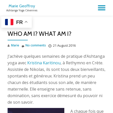
Marie Geoffroy
TO
Ashtanga Yoga Cévennes
Skip
to
NA
FR
content
WHO AM I? WHAT AM I?
Marie
No comments
21 August 2016
J’achève quelques semaines de pratique d’Ashtanga
yoga avec
Kristina Karitinou
, à Rethymno en Crète.
Assistée de Nikolas, ils sont tous deux bienveillants,
spontanés et généreux. Kristina prend un peu
chacun des étudiants sous son aile, de manière
maternelle. Elle enseigne sans retenue, sans
domination, sans exercice démesuré du pouvoir ni
de son savoir.
A chaque fois que